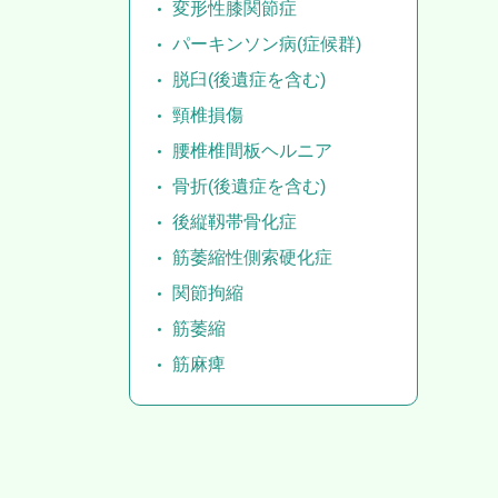
変形性膝関節症
パーキンソン病(症候群)
脱臼(後遺症を含む)
頸椎損傷
腰椎椎間板ヘルニア
骨折(後遺症を含む)
後縦靱帯骨化症
筋萎縮性側索硬化症
関節拘縮
筋萎縮
筋麻痺