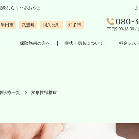
鍼灸ならリハあおやま
よ
半田市
武豊町
阿久比町
知多市
平日9:00-18:00 /
灸
保険施術の方へ
症状・病名について
料金シス
別診療一覧
変形性頸椎症