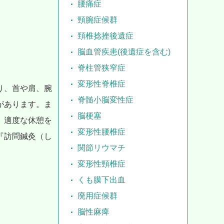
腰痛症
頸腕症候群
頚椎捻挫後遺症
脳血管疾患(後遺症を含む)
脊柱管狭窄症
変形性脊椎症
り、首や肩、腕
脊髄小脳変性症
があります。ま
脳梗塞
、適度な休憩を
変形性腰椎症
『訪問鍼灸（し
関節リウマチ
変形性頸椎症
くも膜下出血
廃用症候群
脳性麻痺