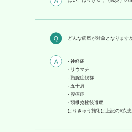
はい、はりきゅう（鍼灸）の
どんな病気が対象となります
- 神経痛
- リウマチ
- 頸腕症候群
- 五十肩
- 腰痛症
- 頸椎捻挫後遺症
はりきゅう施術は上記の6疾